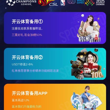
九游在线登录官网
|
leyu乐鱼·官方web站登录入口
|
KAIYUN.COM·开云「中国」官方网站
|
安博·体育（中国）
|
乐鱼官方网站
|
华体会平台
|
安博手机端
|