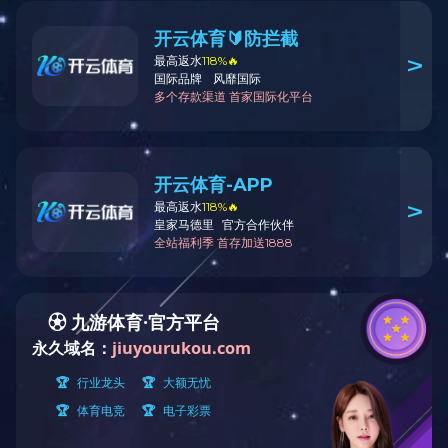
变频单轴混合机
卧式无重力混合机
卧式无重力混合机
1