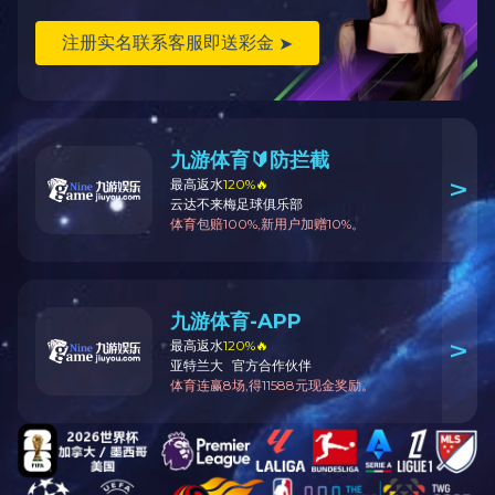
上一条
下一条
预拌砂浆设备
干粉砂浆设备
腻子粉生产设备
轻质石膏砂浆设备
复合保温板生产线
干粉砂浆包装机
无重力混合机
配件