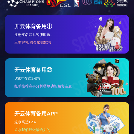
多宝
公司地址：山东省潍坊市坊子区经济发展区工业园
联 系 人：王经理
联系电话：13583606125
邮 箱：wfmingyujixie@126.com
九游在线登录官网
|
leyu乐鱼·官方web站登录入口
|
KAIYUN.COM·开云「中国」官方网站