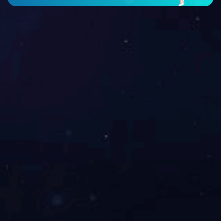
多宝
公司地址：山东省潍坊市坊子区经济发展区工业园
联 系 人：王经理
联系电话：13583606125
邮 箱：wfmingyujixie@126.com
九游在线登录官网
|
leyu乐鱼·官方web站登录入口
|
KAIYUN.COM·开云「中国」官方网站
|
安博·体育（中国）