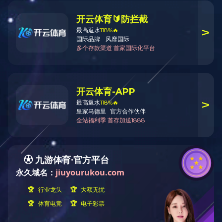
信息详情
产品简介
为满足市场需求专业研制，自动化程度高（电脑智能自动识
别，不用复杂烦琐的机械杠杆秤重系统），操作简单，只需工人插
袋（无人工搬动闸板动作）即可完成包装生产工艺，节省人力、减
轻工人劳动强度，大大的降低生产成本，提高生产效率。