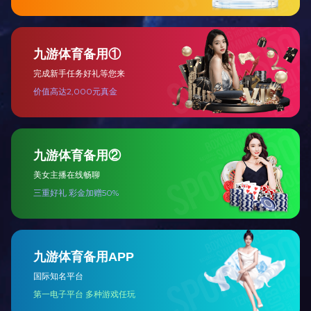
用于生产线料仓中的物料输送方式有：水平输送和垂直输送，
水平输送可使用螺旋输送机，垂直输送一般采用斗式提升机，也可
采用电动提升机。
8、全自动工控系统：
由PLC工控机、高电柜、触摸屏、电脑等组
成。
目前施工现场配置的砂浆质量不稳定，强度达不到要求，而干
混砂浆采用工业化生产，对原材料和配合比进行严格控制，确保砂
浆质量稳定、可靠。
上一条
下一条