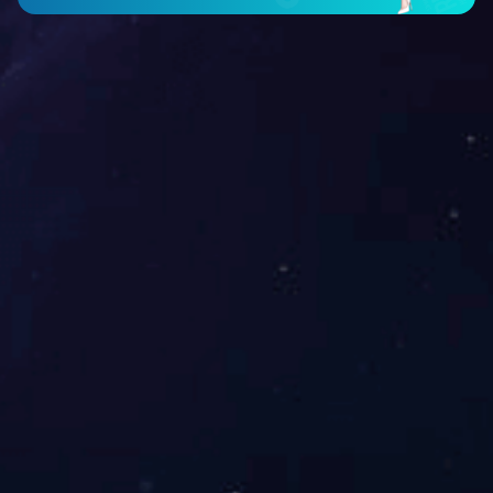
预拌砂浆设备
干粉砂浆设备
腻子粉生产设备
轻质石膏砂浆设备
复合保温板生产线
干粉砂浆包装机
无重力混合机
配件
多宝
公司地址：山东省潍坊市坊子区经济发展区工业园
联 系 人：王经理
联系电话：13583606125
邮 箱：wfmingyujixie@126.com