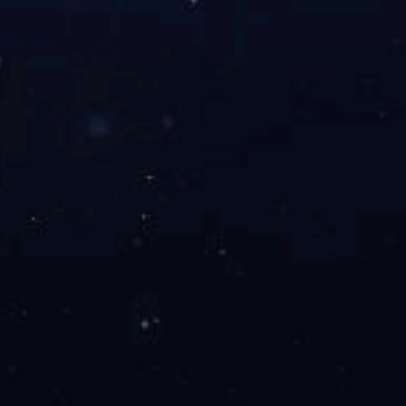
九游在线登录官网
|
leyu乐鱼·官方web站登录入口
|
KAIYUN.COM·开云「中国」官方网站
|
安博·体育（中国）
|
乐鱼官方网站
|
华体会平台
|
安博手机端
|
安博app官网_安博(中国)
|
首页
产品
电话
华体会买球（昆明）科技有限公司
|