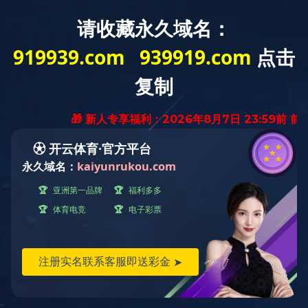
信
息
详
情
INFOMATION
当前位置：
网站首页
-
年产20万吨预拌砂浆设备