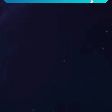
预拌砂浆设备
干粉砂浆设备
腻子粉生产设备
轻质石膏砂浆设备
复合保温板生产线
干粉砂浆包装机
无重力混合机
配件
多宝
公司地址：山东省潍坊市坊子区经济发展区工业园
联 系 人：王经理
联系电话：13583606125
邮 箱：wfmingyujixie@126.com